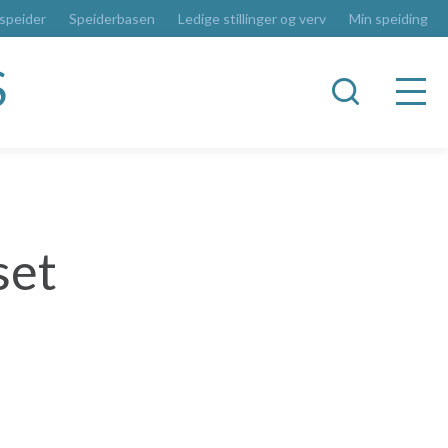
 speider
Speiderbasen
Ledige stillinger og verv
Min speiding
S
set