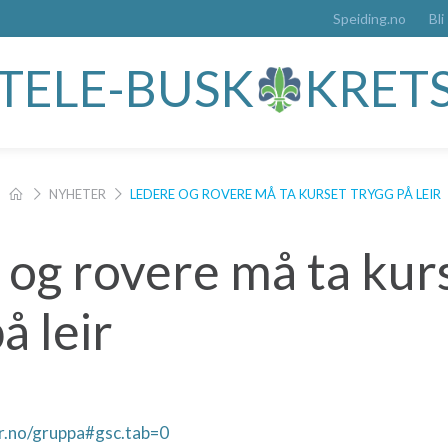
Speiding.no
Bli
TELE-BUSK
KRET
NYHETER
LEDERE OG ROVERE MÅ TA KURSET TRYGG PÅ LEIR
 og rovere må ta kur
å leir
ir.no/gruppa#gsc.tab=0